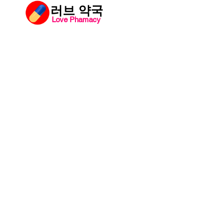
​러브 약국
Love Phamacy
러브약국
비아