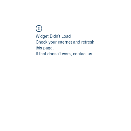
그라 구매
시알리스 구매
온라인 약국
Widget Didn’t Load
Check your internet and refresh
this page.
If that doesn’t work, contact us.