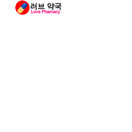
​러브 약국
Love Phamacy
러브약국
비아