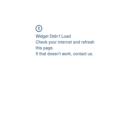
그라 구매
시알리스 구매
온라인 약국
Widget Didn’t Load
Check your internet and refresh
this page.
If that doesn’t work, contact us.