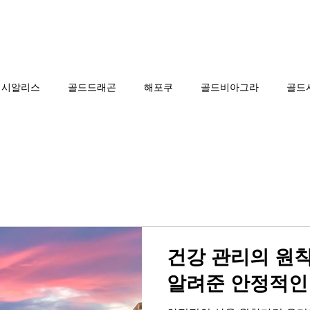
그라 구매
시알리스 구매
온라인 약국
시알리스
골드드래곤
해포쿠
골드비아그라
골드
카마그라
칵스타
아드레닌
프로코밀
건강 관리의 원
알려준 안정적인