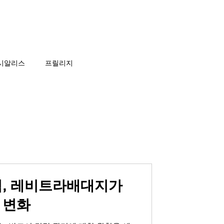
비아그라 당일배송
게시판
시알리스
프릴리지
칙, 레비트라배대지가
 변화