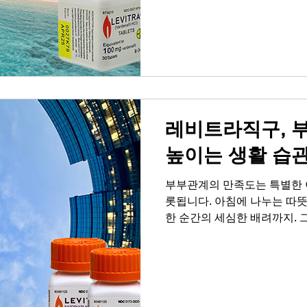
나에게 매력적인 사람이다'라
입니다. 화끈하고 짜릿한 순간
남성라이프의 핵심이 됩니다.
는 법 삶에 활력이 필요한 순
스트레칭으로 하루를 열고, 잠
누는 대화를 가져보세요. 남성
은 활
레비트라직구, 
높이는 생활 습
부부관계의 만족도는 특별한 
롯됩니다. 아침에 나누는 따뜻
한 순간의 세심한 배려까지.
이러한 습관들이 조금씩 무너
혼자라고 느껴지는 쓸쓸함이 
는 연인 사이에 성관계가 왜 
합을 넘어 서로에게 '당신은 
인정을 전하는 가장 직접적인