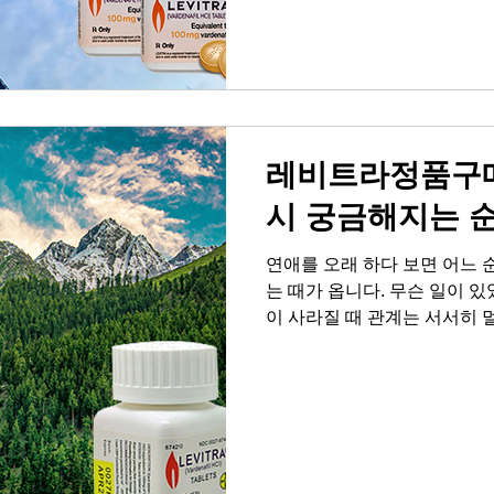
모여 단단한 사랑이 되고, 건
관계 만족도를 높이는 일상의
생활 습관은 생각보다 가까이
칭으로 하루를 열고, 잠들기 
대화를 가져보세요. 남성 정력
계 만족도의
레비트라정품구매
시 궁금해지는 
연애를 오래 하다 보면 어느
는 때가 옵니다. 무슨 일이 있
이 사라질 때 관계는 서서히 
에 대한 자신감이 줄어들면서
하고, 결국 고독과 외로움, 
으로 이어집니다. 부부 또는 
해보면, 그것은 육체적 결합을
매력적인 사람이다'라는 인정
화끈하고 짜릿한 순간이 모여