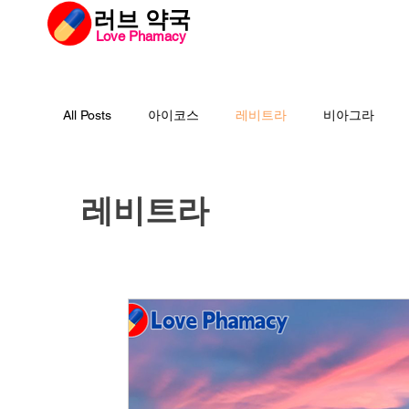
​러브 약국
Love Phamacy
러브약국
비아
All Posts
아이코스
레비트라
비아그라
필름형센트립
비맥스
필름형비닉스
레비트라