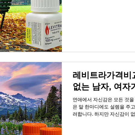
한 자신감이 줄어들면서 연인
과 외로움, 혼자라고 느껴지
다. 부부 또는 연인 사이에 
은 육체적 결합을 넘어 서로에
람이다'라는 인정을 전하는 
릿한 순간이 모여 단단한 사
됩니다. 정력과 자신감의 상
자신감의 상관관계는 생각보다
레칭으로 하루를 열고, 잠들기
대화를
레비트라가격비교
없는 남자, 여자
연애에서 자신감은 모든 것을
은 말 한마디에도 설렘을 주고
려합니다. 하지만 자신감이 없
국 여자는 그 틈을 느끼고 멀
한 자신감이 줄어들면서 연인