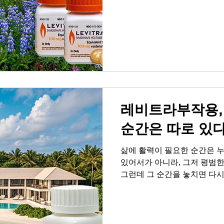
결국 고독과 외로움, 혼자라
이어집니다. 부부 또는 연인
면, 그것은 육체적 결합을 넘
력적인 사람이다'라는 인정을
끈하고 짜릿한 순간이 모여 
의 핵심이 됩니다. 자신감 없
애에서 자신감 없는 남자가 
확합니다. 매일 아침 가벼운 
10분 동안
레비트라부작용,
순간은 따로 있
삶에 활력이 필요한 순간은 
있어서가 아니라, 그저 평범한
그런데 그 순간을 놓치면 다
특히 은밀한 순간에 대한 자
점 멀어지고, 결국 고독과 외
감 하락으로 이어집니다. 부부
지 생각해보면, 그것은 육체적