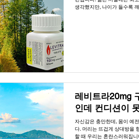
생각했지만, 나이가 들수록 깨
게 하는 것은 타고난 잘생김이
려라는 사실을 말이죠. 많은 
마음이 예전 같지 않아 느끼
다. 자존감 하락은 자연스럽
화끈하고 짜릿했던 순간들이 
코 체념해야 할 문제가 아닙니
신을 돌보고 더 나은 내일을 
분들이 이러한 고민을 해결하
시고, 실제로 긍정적인 변화
매력은 얼굴이 아닌, 상대방
는 것을 기억해
레비트라20mg 
인데 컨디션이 
자신감은 충만한데, 몸이 예
다. 머리는 뜨겁게 상대방을 
할 때 우리는 혼란스러워집니다