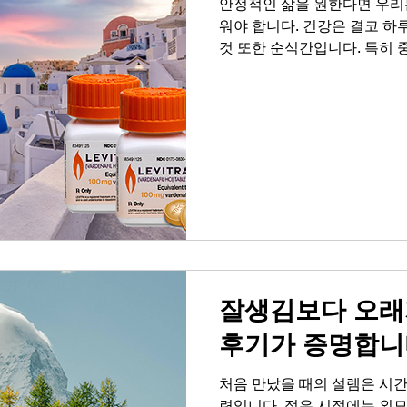
안정적인 삶을 원한다면 우리
워야 합니다. 건강은 결코 
것 또한 순식간입니다. 특히 
중요해집니다. 예전 같지 않은
으로 이어지고, 이는 고독과
향을 미칩니다. 어느 날 거울
이상 느끼지 못할 때, 우리는
깨닫게 됩니다. 하지만 중요한
입니다. 건강 관리는 결코 복
인 운동, 균형 잡힌 식사, 그
리는 자신감을 되찾을 수 있습
주목하는 것이 바로 레비트라
와 레비트라배대지 활용 많은
잘생김보다 오래
후기가 증명합니
처음 만났을 때의 설렘은 시
련입니다. 젊은 시절에는 외