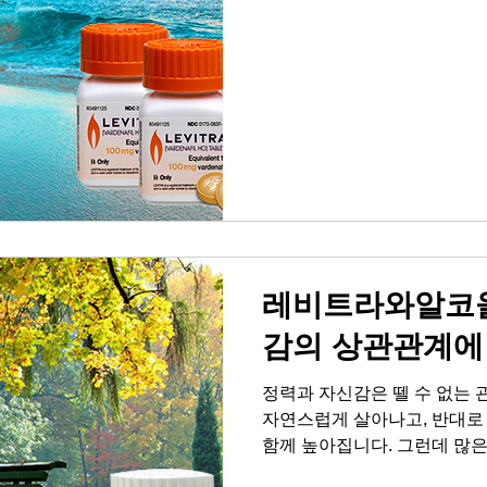
런데 어느 순간 자신감이 줄
고, 결국 고독과 외로움, 혼
로 이어집니다. 부부 또는 연
보면, 그것은 육체적 결합을 
매력적인 사람이다'라는 인정
화끈하고 짜릿한 순간이 모여
프의 핵심이 됩니다. 자신감
은 그대로인데 컨디션이 다른 
떻게 메울 수 있을까요. 매일
고, 잠들기 전 10분 동안 
요. 남성
레비트라와알코올
감의 상관관계에
정력과 자신감은 뗄 수 없는 
자연스럽게 살아나고, 반대로
함께 높아집니다. 그런데 많은
시에 챙기려다 오히려 둘 다 