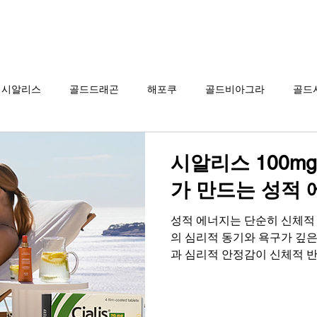
그라 구매
시알리스 구매
온라인 약국
시알리스
골드드래곤
해포쿠
골드비아그라
골드
카마그라
칵스타
아드레닌
프로코밀
시알리스 100m
가 만드는 성적 
성적 에너지는 단순히 신체적
의 심리적 동기와 욕구가 깊은
과 심리적 안정감이 신체적 
니다. 많은 분들이 성적 자
단순히 나이 탓이나 신체적 문
에는 정서적 친밀감의 부족이