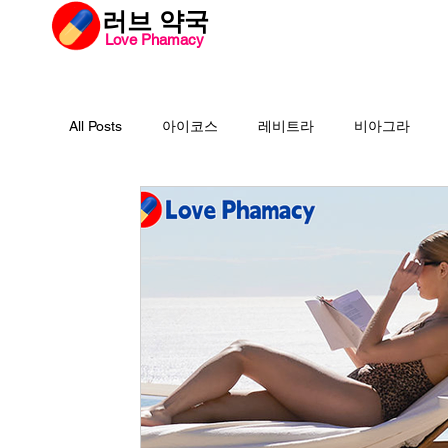
​러브 약국
Love Phamacy
러브약국
비아
All Posts
아이코스
레비트라
비아그라
필름형센트립
비맥스
필름형비닉스