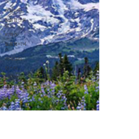
스
프릴리지
필름형센트
립
비맥스
필름형비닉
스
카마그라
칵스타
아드레닌
프로코밀