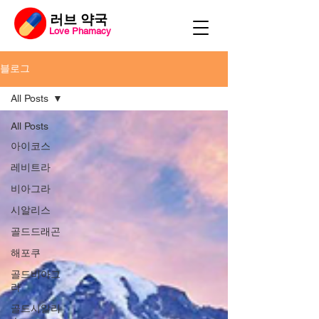
​러브 약국
Love Phamacy
블로그
All Posts
All Posts
아이코스
레비트라
비아그라
시알리스
골드드래곤
해포쿠
골드비아그
라
골드시알리