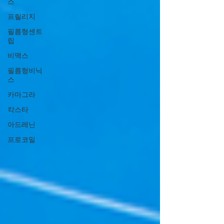
스
프릴리지
필름형센트
립
비맥스
필름형비닉
스
카마그라
칵스타
아드레닌
프로코밀