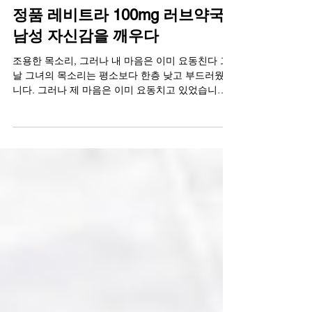
정품 레비트라 100mg 러브약국,
남성 자신감을 깨우다
조용한 목소리, 그러나 내 마음은 이미 요동친다 그
날 그녀의 목소리는 평소보다 한층 낮고 부드러웠습
니다. 그러나 제 마음은 이미 요동치고 있었습니다.
오랜 결혼 생활 속에서 익숙함은 쌓였지만, 설렘은
어느새 희미해졌지요. 그때 다시 제 자신을 되찾게
해준 것이 바로 정품 레비트라 100mg 이었습니다.
단순한 약이 아닌, 자신감을 회복시켜주는 열쇠였습
니다. 러브약국에서는 이 제품을 중심으로 남성들의
활력 회복을 돕고 있습니다. 정품 레비트라 100mg,
자신감의 재발견 러브약국에서 만나보실 수 있는 정
품 레비트라 100mg 은 독일 바이엘사에서 개발된
발기부전 치료제로, 남성의 활력과 자신감을 되찾도
록 돕습니다. 주요 성분은 바데나필(Vardenafil)로,
혈류를 확장시켜 음경으로 가는 혈액의 흐름을 자연
스럽게 도와주는 역할을 합니다. 작용시간은 약 30
분 이내로 빠르며, 평균 8시간까지 효과가 지속됩니