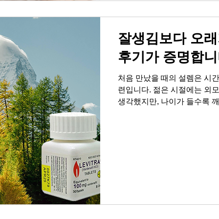
을 넘어 서로의 사랑과 신뢰를
런데 이 소중한 순간마다 자
연스럽게 고
잘생김보다 오래
후기가 증명합니
처음 만났을 때의 설렘은 시
련입니다. 젊은 시절에는 외
생각했지만, 나이가 들수록 깨
게 하는 것은 타고난 잘생김이
려라는 사실을 말이죠. 많은 
마음이 예전 같지 않아 느끼
다. 자존감 하락은 자연스럽
화끈하고 짜릿했던 순간들이 
코 체념해야 할 문제가 아닙니
신을 돌보고 더 나은 내일을 
분들이 이러한 고민을 해결하
시고, 실제로 긍정적인 변화
매력은 얼굴이 아닌, 상대방