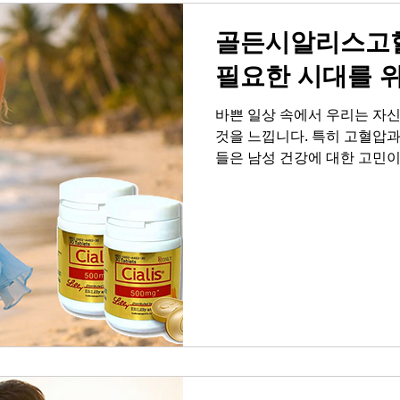
는 것을 기억해
골든시알리스고혈
필요한 시대를 
바쁜 일상 속에서 우리는 자
것을 느낍니다. 특히 고혈압과
들은 남성 건강에 대한 고민이
브약국과 함께 자신감도 충전
한 선택에 대해 이야기해 보
입니다 현대 사회는 우리에게
에서의 성과, 인간관계에서의
활력까지. 하지만 때로는 우
것이 무기력하게 느껴질 때가
존감을 가장 직접적으로 흔드는
력과 스테미나가 아쉽고, 강
면 자연스럽게 은밀한 순간을 
이 밀려오는 이유입니다. 부부
유는 단순한 육