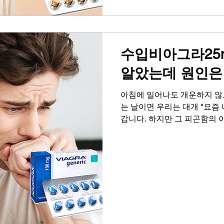
도 경험할 수 있는 흔한 문제
하락과 고독감이 깊어질 수 
이트, 온라인약국, 성인약국,
만,
수입비아그라25m
알았는데 원인은
아침에 일어나도 개운하지 않고
는 날이면 우리는 대개 "요즘
갑니다. 하지만 그 피곤함의 
트레스와는 다른 원인이 자리 
들어가면서 느껴지는 예전 같
서의 작은 변화는, 사실 우리
은 많은 분들이 피곤함으로 
솔하게 이야기해 보려 합니다.
이탈 처음에는 단순한 피로감
연인이나 배우자와의 관계에서
로 다가옵니다. 부부 또는 연