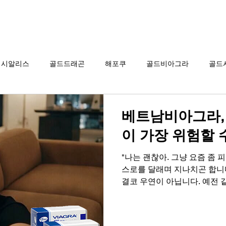
그라 구매
시알리스 구매
온라인 약국
시알리스
골드드래곤
해포쿠
골드비아그라
골드
카마그라
칵스타
아드레닌
프로코밀
베트남비아그라,
이 가장 위험할 
"나는 괜찮아. 그냥 요즘 좀 
스로를 달래며 지나치곤 합니
결코 우연이 아닙니다. 예전 
껴지는 미묘한 거리감, 그리고
호를 단순한 나이 탓이나 피로
로를 가장 위험한 상황에 내몰