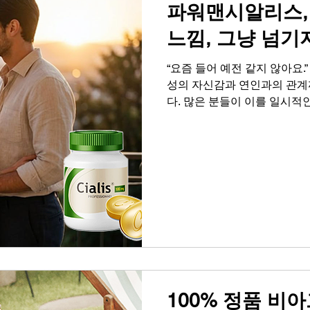
파워맨시알리스, 
느낌, 그냥 넘기
“요즘 들어 예전 같지 않아요.”
성의 자신감과 연인과의 관계
다. 많은 분들이 이를 일시적
지만, 이는 신체가 보내는 중
근육량이 매년 1~2%씩 감소
하와 함께 의욕이 떨어지기 마
활력을 유지하고, 어떤 사람들
같지 않다’는 신호를 어떻게
중요한 것은 이 신호를 방치하
필요한 선택을 하는 용기입니다
시작 “예전 같지 않다”는 느
점점 깊어지고, 연인과의 관계
기부전은 더 이상 특정 연령층
100% 정품 비