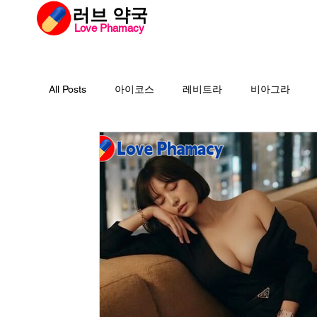
​러브 약국
Love Phamacy
러브약국
비아
All Posts
아이코스
레비트라
비아그라
필름형센트립
비맥스
필름형비닉스