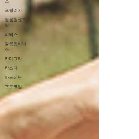
스
프릴리지
필름형센트
립
비맥스
필름형비닉
스
카마그라
칵스타
아드레닌
프로코밀