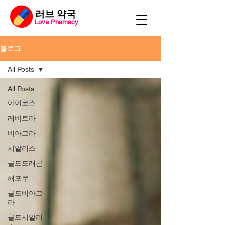
​러브 약국
Love Phamacy
블로그
All Posts
All Posts
아이코스
레비트라
비아그라
시알리스
골드드래곤
해포쿠
골드비아그
라
골드시알리