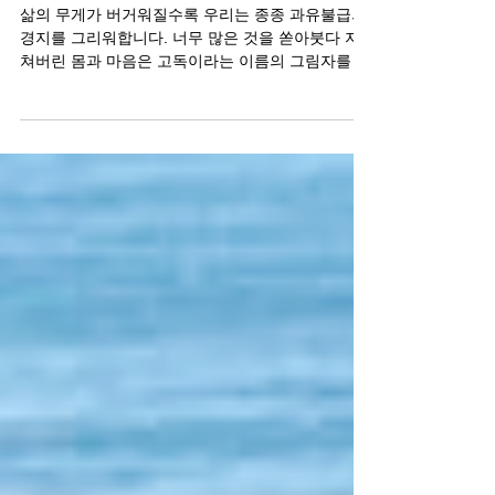
정품비아그라 효과로 채우는 절
제와 열정의 균형
삶의 무게가 버거워질수록 우리는 종종 과유불급의
경지를 그리워합니다. 너무 많은 것을 쏟아붓다 지
쳐버린 몸과 마음은 고독이라는 이름의 그림자를 드
리우곤 합니다. 연인과 마주한 순간, 예전의 화끈했
던 열정이 사라지고 쓸쓸한 공허함만 남았을 때 느
끼는 자존감 하락은 생각보다 깊고 날카롭습니다.
혼자라고 느낄 때, 은밀하게 다가온 이 현실을 인정
하는 것부터가 회복의 시작입니다. 건강한 남성 라
이프란 무조건 강해지는 것이 아니라, 자신의 상태
를 이해하고 적절히 조절하며 섹시한 매력을 유지하
는 균형의 예술입니다. 오늘은 단단한 사랑을 향한
여정에서 발기부전 극복에 관한 이야기를 통해 정품
비아그라 효과가 어떻게 우리 삶의 질을 높여줄 수
있는지 깊이 있게 나누고자 합니다. 은밀한 고민에
서 시작된 자존감 회복의 여정 남성으로서 겪는 정
력과 스테미나의 감소는 단순한 신체적 변화를 넘어