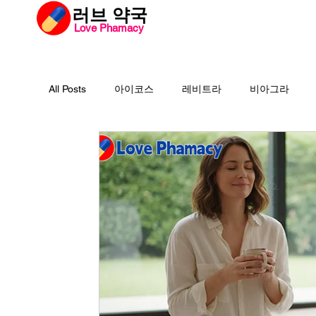
​러브 약국
Love Phamacy
러브약국
비아
All Posts
아이코스
레비트라
비아그라
필름형센트립
비맥스
필름형비닉스