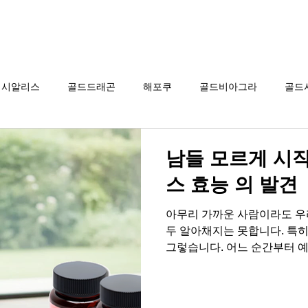
그라 구매
시알리스 구매
온라인 약국
시알리스
골드드래곤
해포쿠
골드비아그라
골드
카마그라
칵스타
아드레닌
프로코밀
남들 모르게 시작
스 효능 의 발견
아무리 가까운 사람이라도 우
두 알아채지는 못합니다. 특
그렇습니다. 어느 순간부터 예
아오는 쓸쓸함은 혼자만의 무
‘내가 여전히 매력적인 사람
됩니다. 하지만 이러한 변화는