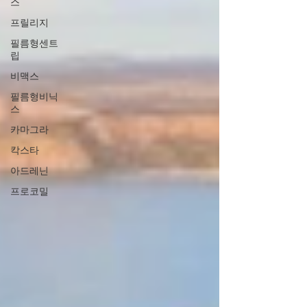
스
프릴리지
필름형센트
립
비맥스
필름형비닉
스
카마그라
칵스타
아드레닌
프로코밀