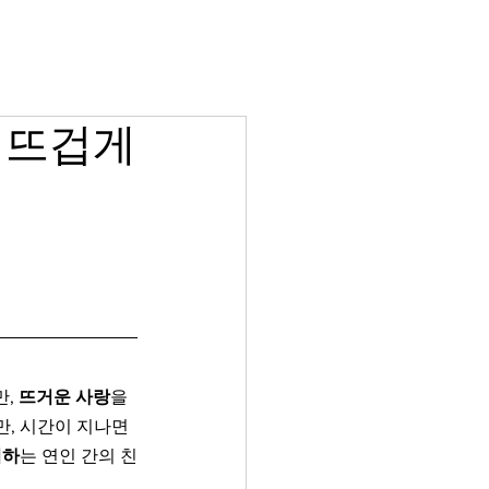
비아그라 당일배송
게시판
 뜨겁게
, 
뜨거운 사랑
을 
만, 시간이 지나면
저하
는 연인 간의 친