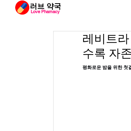
​러브 약국
Love Phamacy
러브약국
비아
레비트라 
수록 자
평화로운 밤을 위한 첫