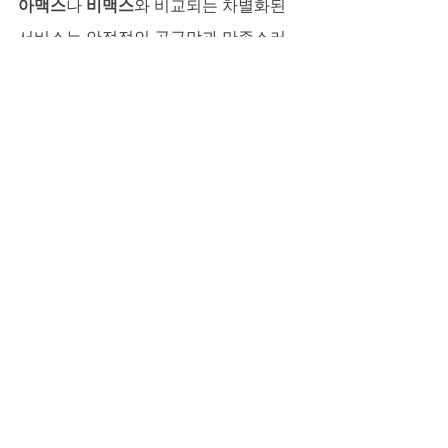
아맥스
나 
비맥스
와 비교되는 차별화된 
서비스는 안정적인 공급망과 만족스러
운 고객 경험을 보장합니다. 특히 24시
간 언제든 상담할 수 있는 시스템은 바쁜 
현대인에게 큰 장점입니다.
자신감 있는 내일을 준비하며
비아그라는 단순한 발기부전 치료제를 
넘어, 남성에게 삶의 활력과 자신감을 돌
려주는 동반자입니다. 정품과 신뢰, 그리
고 합리적인 혜택까지 제공하는 
러브약
국
은 남성들의 건강한 내일을 위해 최선
의 선택이 될 것입니다. 지금도 진행 중