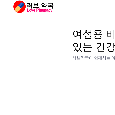
​러브 약국
Love Phamacy
러브약국
비아
여성용 비
있는 건강
러브약국이 함께하는 