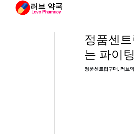
​러브 약국
Love Phamacy
러브약국
비아
정품센트
는 파이팅
정품센트립구매, 러브약