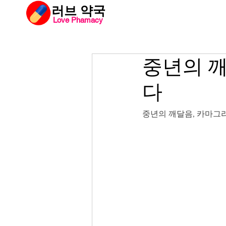
​러브 약국
Love Phamacy
러브약국
비아
중년의 깨
다
중년의 깨달음, 카마그