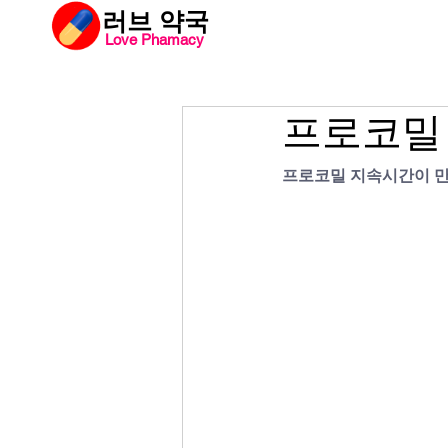
​러브 약국
Love Phamacy
러브약국
비아
프로코밀
프로코밀 지속시간이 만